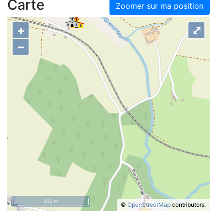
Carte
Zoomer sur ma position
+
⤢
–
500 m
©
OpenStreetMap
contributors.