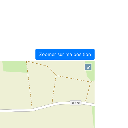
Zoomer sur ma position
⤢