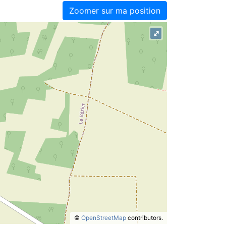
Zoomer sur ma position
⤢
©
OpenStreetMap
contributors.