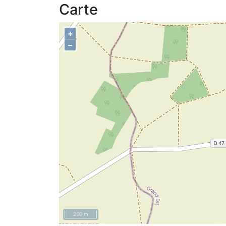
Carte
+
–
200 m