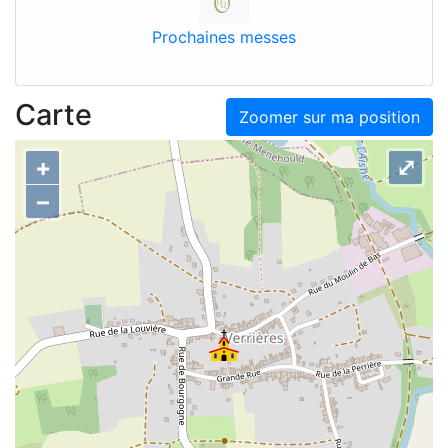
Prochaines messes
Carte
Zoomer sur ma position
+
⤢
–