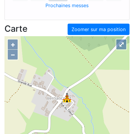
Prochaines messes
Carte
Zoomer sur ma position
+
⤢
–