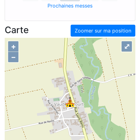
Prochaines messes
Carte
Zoomer sur ma position
+
⤢
–