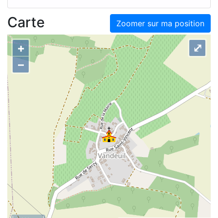
Carte
Zoomer sur ma position
+
⤢
–