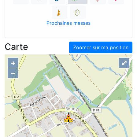
Prochaines messes
Carte
Zoomer sur ma position
+
⤢
–