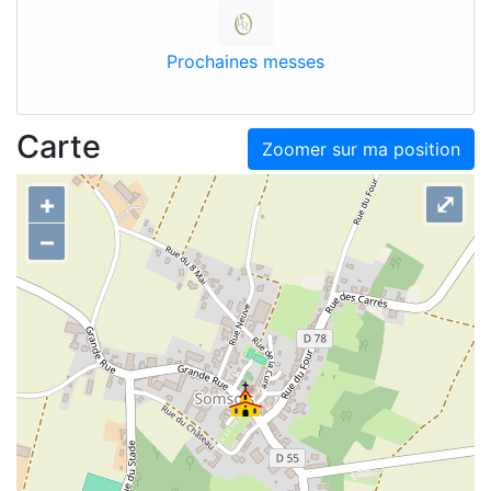
Prochaines messes
Carte
Zoomer sur ma position
+
⤢
–