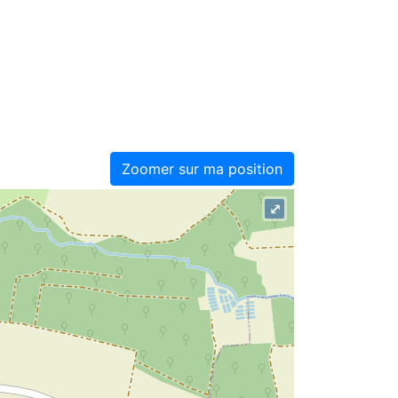
Zoomer sur ma position
⤢