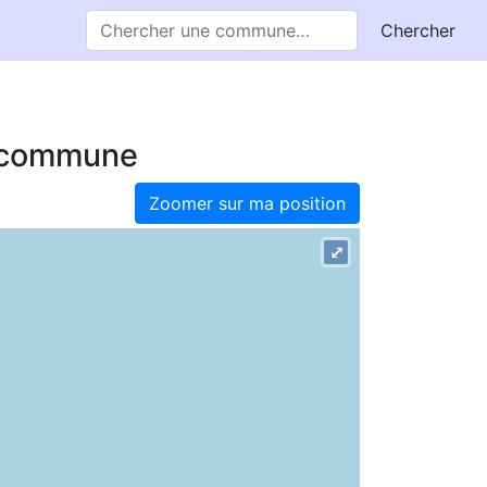
Chercher
e commune
Zoomer sur ma position
⤢