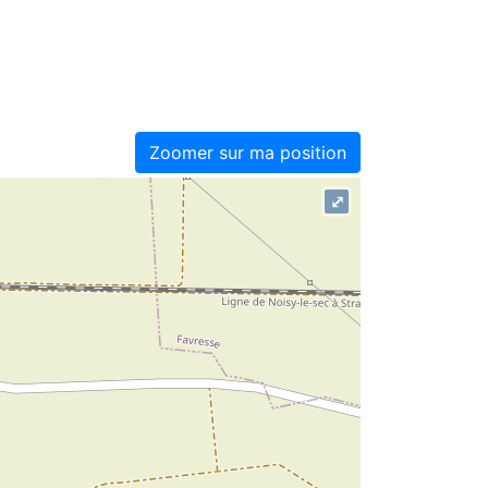
Zoomer sur ma position
⤢