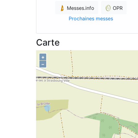
Messes.info
OPR
Prochaines messes
Carte
+
–