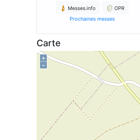
Messes.info
OPR
Prochaines messes
Carte
+
–