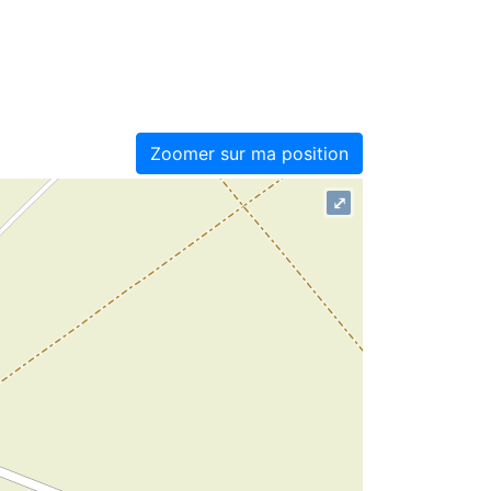
Zoomer sur ma position
⤢