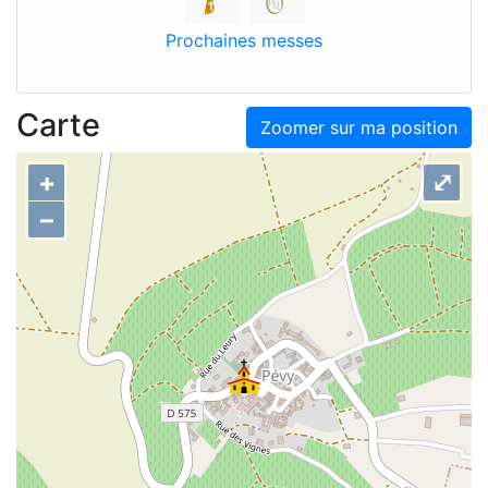
Prochaines messes
Carte
Zoomer sur ma position
+
⤢
–