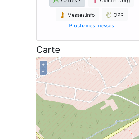
Cartes
Clochers.org
Messes.info
OPR
Prochaines messes
Carte
+
–