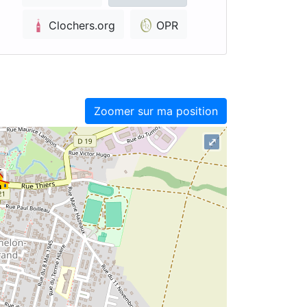
Clochers.org
OPR
Zoomer sur ma position
⤢