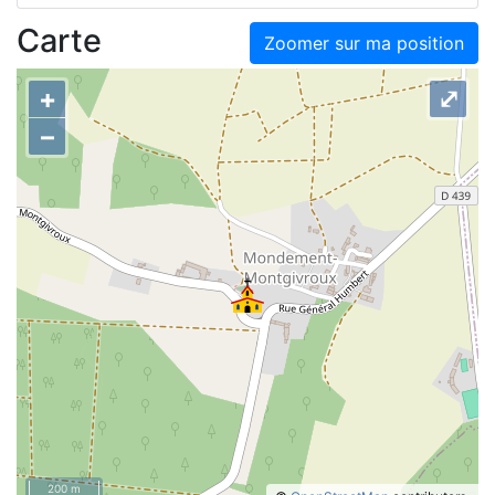
Carte
Zoomer sur ma position
+
⤢
–
200 m