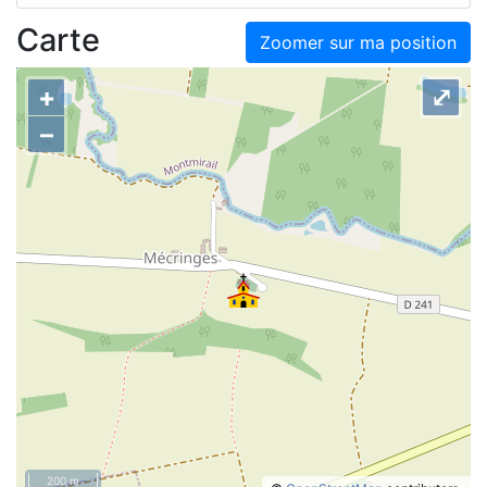
Carte
Zoomer sur ma position
+
⤢
–
200 m