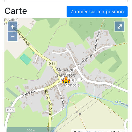
Carte
Zoomer sur ma position
+
⤢
–
500 m