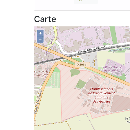
Carte
+
–