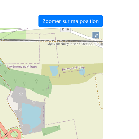
Zoomer sur ma position
⤢