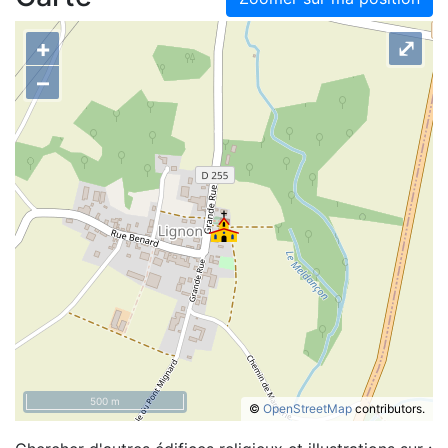
+
⤢
–
500 m
©
OpenStreetMap
contributors.