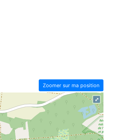
Zoomer sur ma position
⤢