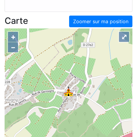
Carte
Zoomer sur ma position
+
⤢
–