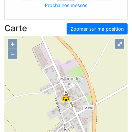
Prochaines messes
Carte
Zoomer sur ma position
+
⤢
–