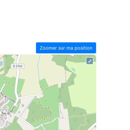
Zoomer sur ma position
⤢