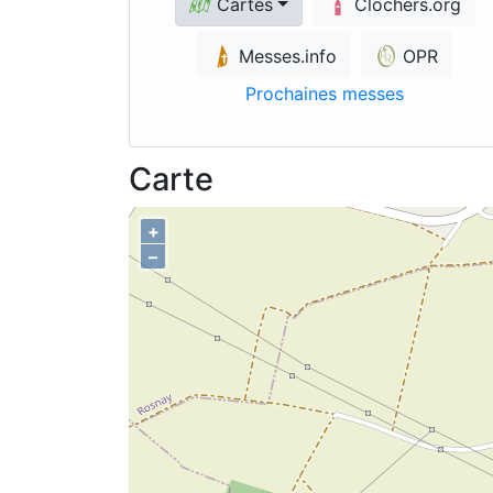
Cartes
Clochers.org
Messes.info
OPR
Prochaines messes
Carte
+
–