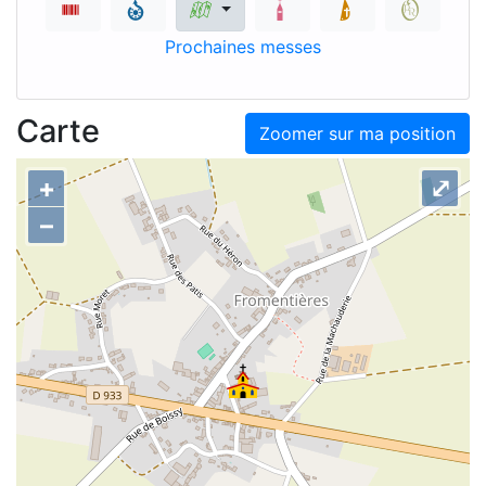
Prochaines messes
Carte
Zoomer sur ma position
+
⤢
–