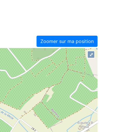
Zoomer sur ma position
⤢