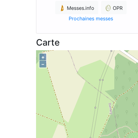
Messes.info
OPR
Prochaines messes
Carte
+
–