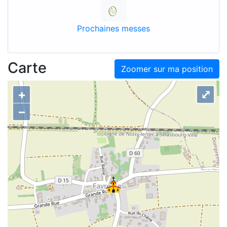
Prochaines messes
Carte
Zoomer sur ma position
+
⤢
–