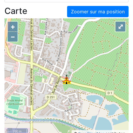
Carte
Zoomer sur ma position
+
⤢
–
200 m