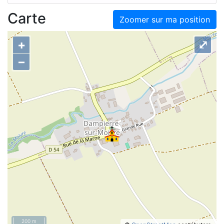
Carte
Zoomer sur ma position
+
⤢
–
200 m