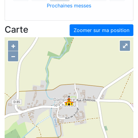
Prochaines messes
Carte
Zoomer sur ma position
+
⤢
–