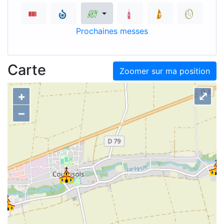
Prochaines messes
Carte
Zoomer sur ma position
+
⤢
–