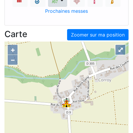
Prochaines messes
Carte
Zoomer sur ma position
+
⤢
–