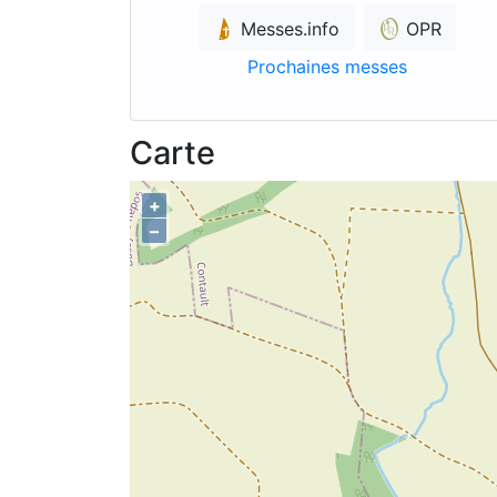
Messes.info
OPR
Prochaines messes
Carte
+
–