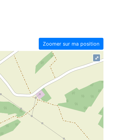
Zoomer sur ma position
⤢