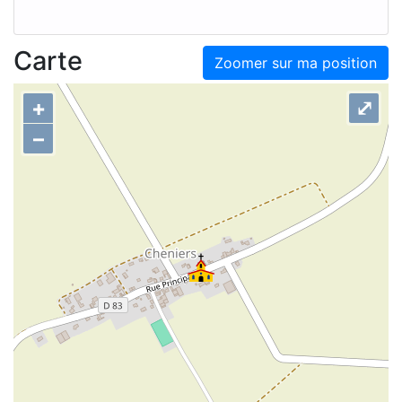
Carte
Zoomer sur ma position
+
⤢
–