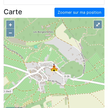
Carte
Zoomer sur ma position
+
⤢
–