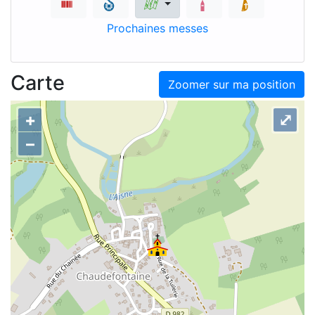
Prochaines messes
Carte
Zoomer sur ma position
+
⤢
–