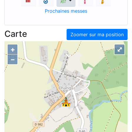
Prochaines messes
Carte
Zoomer sur ma position
+
⤢
–