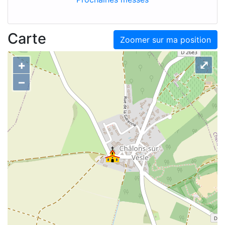
Carte
Zoomer sur ma position
+
⤢
–