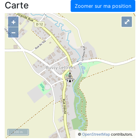
Carte
Zoomer sur ma position
+
⤢
–
200 m
©
OpenStreetMap
contributors.