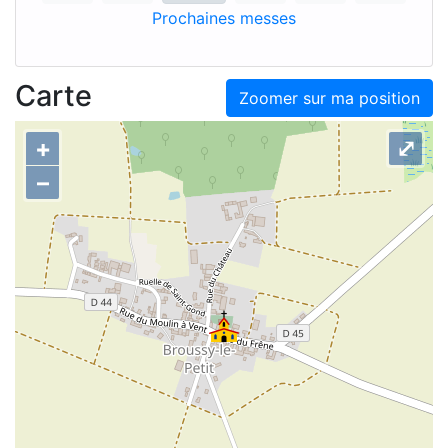
Prochaines messes
Carte
Zoomer sur ma position
+
⤢
–