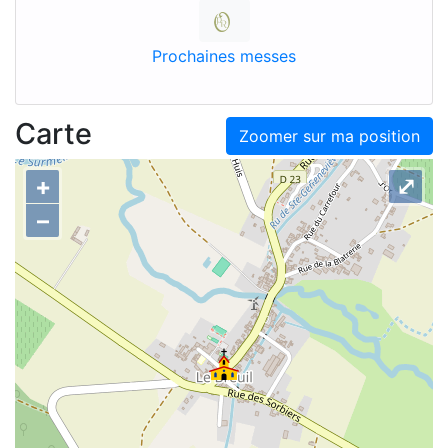
Prochaines messes
Carte
Zoomer sur ma position
+
⤢
–