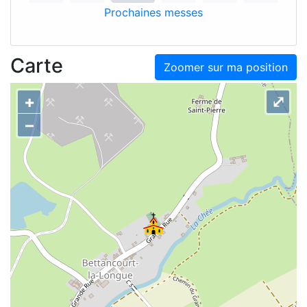
Prochaines messes
Carte
Zoomer sur ma position
+
⤢
–