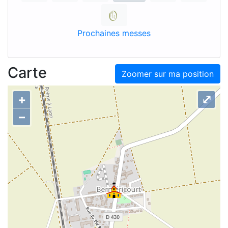
Prochaines messes
Carte
Zoomer sur ma position
+
⤢
–