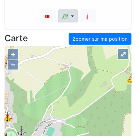
Carte
Zoomer sur ma position
+
⤢
–