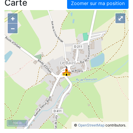
Carte
Zoomer sur ma position
+
⤢
–
200 m
©
OpenStreetMap
contributors.