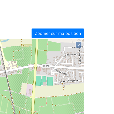
Zoomer sur ma position
⤢