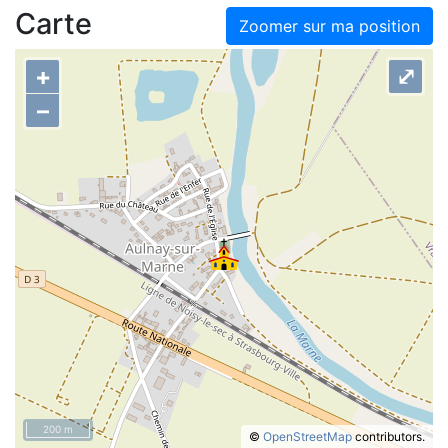
Carte
Zoomer sur ma position
+
⤢
–
200 m
©
OpenStreetMap
contributors.