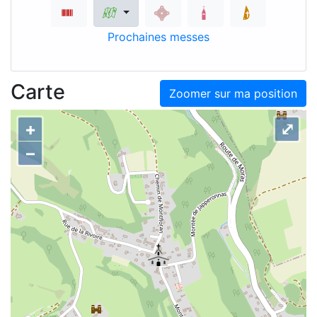
Prochaines messes
Carte
Zoomer sur ma position
+
⤢
–