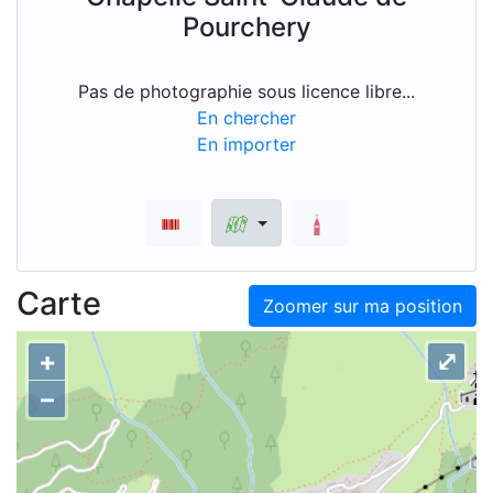
Pourchery
Pas de photographie sous licence libre...
En chercher
En importer
Carte
Zoomer sur ma position
+
⤢
–