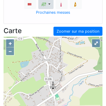
Prochaines messes
Carte
Zoomer sur ma position
+
⤢
–